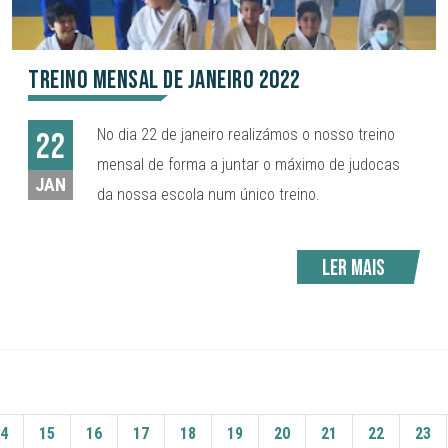
Treino Mensal de janeiro 2022
No dia 22 de janeiro realizámos o nosso treino
22
mensal de forma a juntar o máximo de judocas
JAN
da nossa escola num único treino.
Ler mais
4
15
16
17
18
19
20
21
22
23