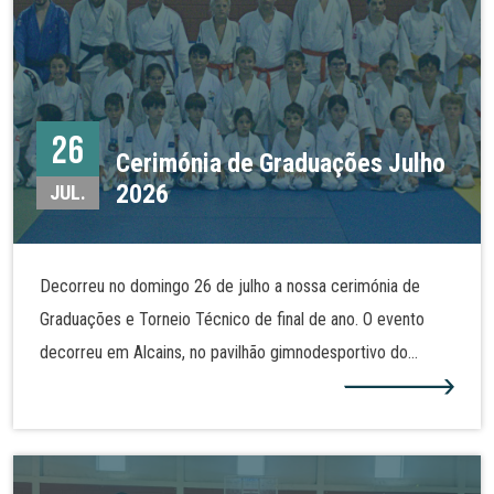
26
Cerimónia de Graduações Julho
2026
JUL.
Decorreu no domingo 26 de julho a nossa cerimónia de
Graduações e Torneio Técnico de final de ano. O evento
decorreu em Alcains, no pavilhão gimnodesportivo do
Agrupamento de Escola José Sanches e São Vicente da
Beira. Alguns dos nossos judocas realizaram assim nova
graduação e demonstraram as técnicas de judo tanto no
solo como em pé. Mais fotos na nossa galeria!