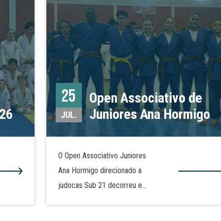
25
Open Associativo de
026
Juniores Ana Hormigo
JUL.
O Open Associativo Juniores
Ana Hormigo direcionado a
judocas Sub 21 decorreu em
Alcains, no Pavilhão
Gimnodesportivo do