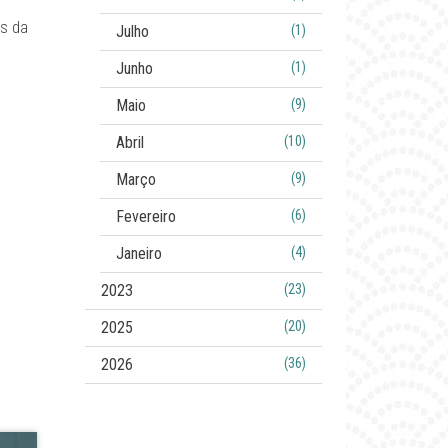
s da
Julho
(1)
Junho
(1)
Maio
(9)
Abril
(10)
Março
(9)
Fevereiro
(6)
Janeiro
(4)
2023
(23)
2025
(20)
2026
(36)