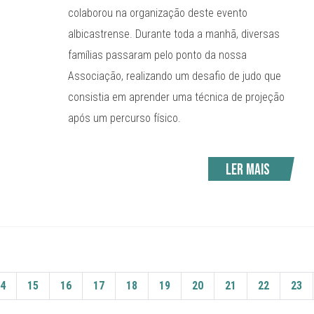
colaborou na organização deste evento
albicastrense. Durante toda a manhã, diversas
famílias passaram pelo ponto da nossa
Associação, realizando um desafio de judo que
consistia em aprender uma técnica de projeção
após um percurso físico.
Ler mais
4
15
16
17
18
19
20
21
22
23