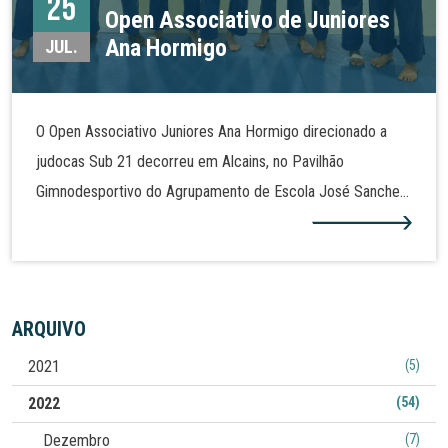
25
Open Associativo de Juniores
Ana Hormigo
JUL.
O Open Associativo Juniores Ana Hormigo direcionado a
judocas Sub 21 decorreu em Alcains, no Pavilhão
Gimnodesportivo do Agrupamento de Escola José Sanches
e São Vicente da beira. Em representação da Associação
Escola de Judo Ana Hormigo, Beatriz Grecu conquistou a
medalha de ouro na categoria de -48 kg, enquanto Beatriz
Barata arrecadou a medalha de bronze na mesma categoria.
ARQUIVO
Em -57 kg, Madalena Cruz sagrou-se vice-campeã da prova,
2021
(5)
conquistando a medalha de prata, e Giovana Aznar alcançou
o bronze na categoria de -70 kg. Do mesmo clube
2022
(54)
participaram ainda David Paulo (-73 kg) e Diogo Louro (-60
Dezembro
(7)