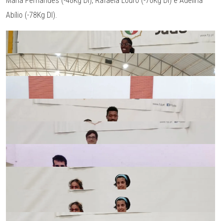
Maria Fernandes (-48Kg DI), Rafaela Louro (-70Kg DI) e Adelina
Abílio (-78Kg DI).