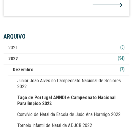
e São Vicente da beira. Em representação da Associação
Escola de Judo Ana Hormigo, Beatriz Grecu conquistou a
medalha de ouro na categoria de -48 kg, enquanto Beatriz
Barata arrecadou a medalha de bronze na mesma categoria.
ARQUIVO
Em -57 kg, Madalena Cruz sagrou-se vice-campeã da prova,
2021
(5)
conquistando a medalha de prata, e Giovana Aznar alcançou
o bronze na categoria de -70 kg. Do mesmo clube
2022
(54)
participaram ainda David Paulo (-73 kg) e Diogo Louro (-60
Dezembro
(7)
kg).
Júnior João Alves no Campeonato Nacional de Seniores
2022
Taça de Portugal ANNDI e Campeonato Nacional
Paralímpico 2022
Convívio de Natal da Escola de Judo Ana Hormigo 2022
Torneio Infantil de Natal da ADJCB 2022