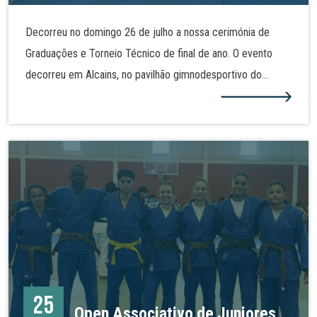
Decorreu no domingo 26 de julho a nossa cerimónia de
Graduações e Torneio Técnico de final de ano. O evento
decorreu em Alcains, no pavilhão gimnodesportivo do
Agrupamento de Escola José Sanches e São Vicente da
Beira. Alguns dos nossos judocas realizaram assim nova
graduação e demonstraram as técnicas de judo tanto no
solo como em pé. Mais fotos na nossa galeria!
25
Open Associativo de Juniores