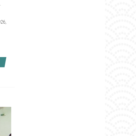
.
026,