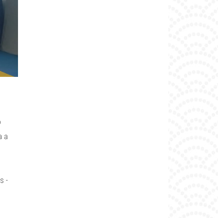
o
a a
o
s -