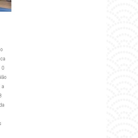
no
oca
. O
alão
 a
8
 da
s