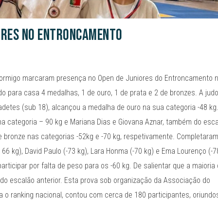
iores no Entroncamento
Hormigo marcaram presença no Open de Juniores do Entroncamento 
o para casa 4 medalhas, 1 de ouro, 1 de prata e 2 de bronzes. A jud
adetes (sub 18), alcançou a medalha de ouro na sua categoria -48 kg
 na categoria – 90 kg e Mariana Dias e Giovana Aznar, também do esc
 bronze nas categorias -52kg e -70 kg, respetivamente. Completaram
 66 kg), David Paulo (-73 kg), Lara Honma (-70 kg) e Ema Lourenço (-7
articipar por falta de peso para os -60 kg. De salientar que a maioria
do escalão anterior. Esta prova sob organização da Associação do
a o ranking nacional, contou com cerca de 180 participantes, oriundo