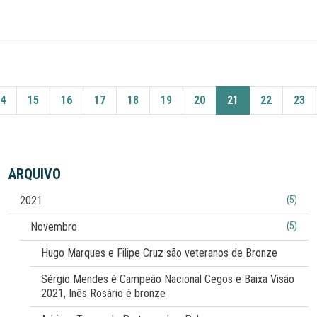
4
15
16
17
18
19
20
21
22
23
ARQUIVO
2021
(5)
Novembro
(5)
Hugo Marques e Filipe Cruz são veteranos de Bronze
Sérgio Mendes é Campeão Nacional Cegos e Baixa Visão
2021, Inês Rosário é bronze