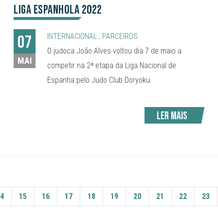
Liga Espanhola 2022
INTERNACIONAL
,
PARCEIROS
07
O judoca João Alves voltou dia 7 de maio a
MAI
competir na 2ª etapa da Liga Nacional de
Espanha pelo Judo Club Doryoku.
Ler mais
4
15
16
17
18
19
20
21
22
23