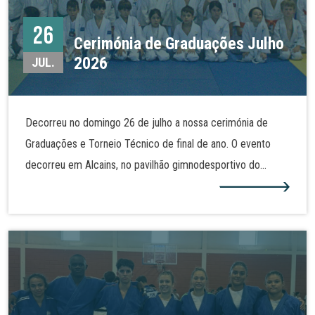
26
Cerimónia de Graduações Julho
2026
JUL.
Decorreu no domingo 26 de julho a nossa cerimónia de
Graduações e Torneio Técnico de final de ano. O evento
decorreu em Alcains, no pavilhão gimnodesportivo do
Agrupamento de Escola José Sanches e São Vicente da
Beira. Alguns dos nossos judocas realizaram assim nova
graduação e demonstraram as técnicas de judo tanto no
solo como em pé. Mais fotos na nossa galeria!