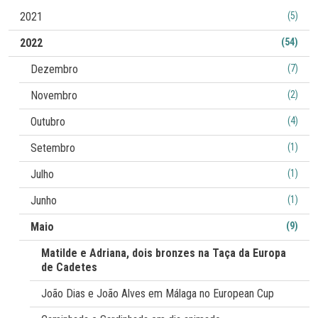
2021
(5)
conquistando a medalha de prata, e Giovana Aznar alcançou
o bronze na categoria de -70 kg. Do mesmo clube
2022
(54)
participaram ainda David Paulo (-73 kg) e Diogo Louro (-60
Dezembro
(7)
kg).
Novembro
(2)
Outubro
(4)
Setembro
(1)
Julho
(1)
Junho
(1)
Maio
(9)
Matilde e Adriana, dois bronzes na Taça da Europa
de Cadetes
João Dias e João Alves em Málaga no European Cup