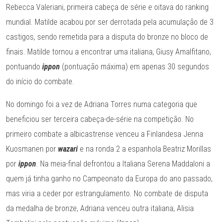
Rebecca Valeriani, primeira cabeça de série e oitava do ranking
mundial. Matilde acabou por ser derrotada pela acumulação de 3
castigos, sendo remetida para a disputa do bronze no bloco de
finais. Matilde tornou a encontrar uma italiana, Giusy Amalfitano,
pontuando
ippon
(pontuação máxima) em apenas 30 segundos
do início do combate.
No domingo foi a vez de Adriana Torres numa categoria que
beneficiou ser terceira cabeça-de-série na competição. No
primeiro combate a albicastrense venceu a Finlandesa Jenna
Kuosmanen por
wazari
e na ronda 2 a espanhola Beatriz Morillas
por
ippon
. Na meia-final defrontou a Italiana Serena Maddaloni a
quem já tinha ganho no Campeonato da Europa do ano passado,
mas viria a ceder por estrangulamento. No combate de disputa
da medalha de bronze, Adriana venceu outra italiana, Alisia