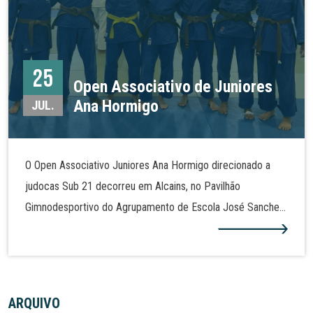
25
Open Associativo de Juniores
Ana Hormigo
JUL.
O Open Associativo Juniores Ana Hormigo direcionado a
judocas Sub 21 decorreu em Alcains, no Pavilhão
Gimnodesportivo do Agrupamento de Escola José Sanches
e São Vicente da beira. Em representação da Associação
Escola de Judo Ana Hormigo, Beatriz Grecu conquistou a
medalha de ouro na categoria de -48 kg, enquanto Beatriz
Barata arrecadou a medalha de bronze na mesma categoria.
ARQUIVO
Em -57 kg, Madalena Cruz sagrou-se vice-campeã da prova,