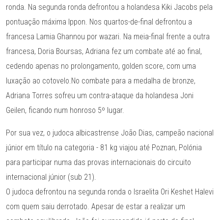
ronda. Na segunda ronda defrontou a holandesa Kiki Jacobs pela
pontuação máxima Ippon. Nos quartos-de-final defrontou a
francesa Lamia Ghannou por wazari. Na meia-final frente a outra
francesa, Doria Boursas, Adriana fez um combate até ao final,
cedendo apenas no prolongamento, golden score, com uma
luxação ao cotovelo.No combate para a medalha de bronze,
Adriana Torres sofreu um contra-ataque da holandesa Joni
Geilen, ficando num honroso 5º lugar.
Por sua vez, o judoca albicastrense João Dias, campeão nacional
júnior em título na categoria - 81 kg viajou até Poznan, Polónia
para participar numa das provas internacionais do circuito
internacional júnior (sub 21).
O judoca defrontou na segunda ronda o Israelita Ori Keshet Halevi
com quem saiu derrotado. Apesar de estar a realizar um