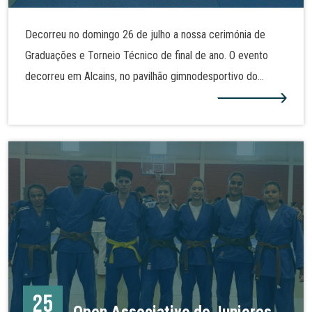
Decorreu no domingo 26 de julho a nossa cerimónia de
Graduações e Torneio Técnico de final de ano. O evento
decorreu em Alcains, no pavilhão gimnodesportivo do
Agrupamento de Escola José Sanches e São Vicente da
Beira. Alguns dos nossos judocas realizaram assim nova
graduação e demonstraram as técnicas de judo tanto no
solo como em pé. Mais fotos na nossa galeria!
25
Open Associativo de Juniores