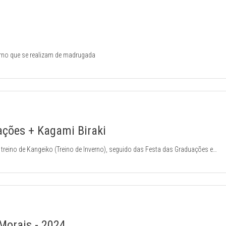
rno que se realizam de madrugada
ações + Kagami Biraki
 treino de Kangeiko (Treino de Inverno), seguido das Festa das Graduações e
raduações tradicionalmente realizamos o Kagami Biraki que é uma cerimónia de en
Morais - 2024