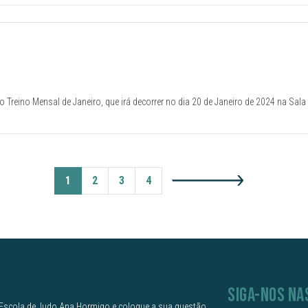
correr no dia 20 de Janeiro de 2024 na Sala de
astelo Branco.
1
2
3
4
SIGA-NOS NA
Escola de Judo Ana Hormigo e coloque a sua questão