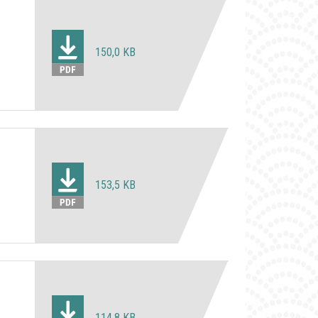
150,0 KB
153,5 KB
trada
114,8 KB