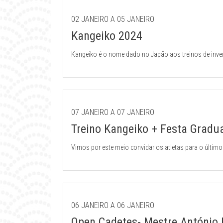
02 JANEIRO A 05 JANEIRO
Kangeiko 2024
Kangeiko é o nome dado no Japão aos treinos de inve
07 JANEIRO A 07 JANEIRO
Treino Kangeiko + Festa Gradu
Vimos por este meio convidar os atletas para o último
finalizando Kagami Biraki, no final da cerimónia de g
no novo ano.
06 JANEIRO A 06 JANEIRO
Open Cadetes- Mestre António 