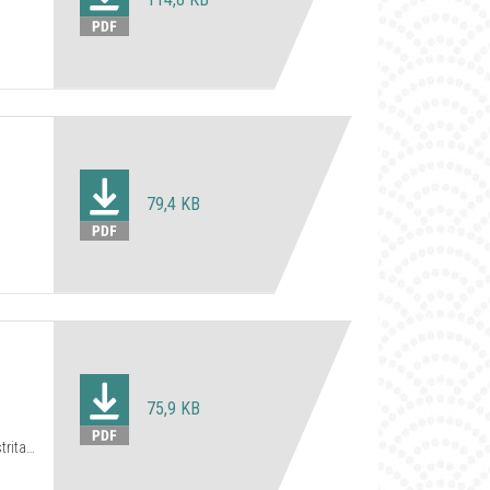
79,4 KB
75,9 KB
rital