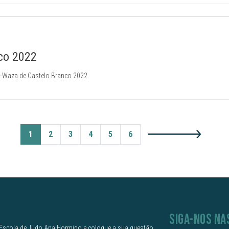
co 2022
e-Waza de Castelo Branco 2022
1
2
3
4
5
6
SIGA-NOS NA
Escola de Judo Ana Hormigo e coloque a sua questão