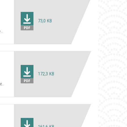
73,0 KB
o
172,3 KB
de
161,6 KB